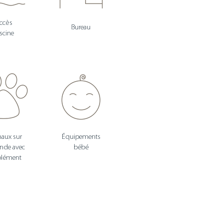
ccès
Bureau
scine
aux sur
Équipements
nde avec
bébé
plément