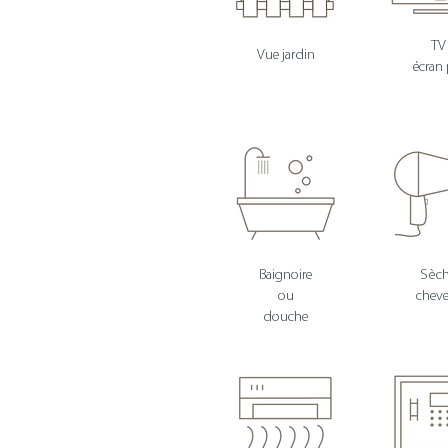
T
Vue jardin
écran 
Baignoire
Sèch
ou
chev
douche