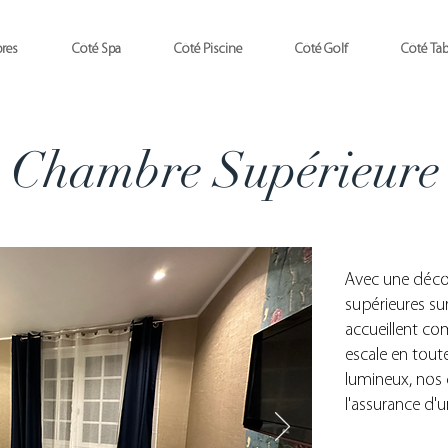
res
Côté Spa
Côté Piscine
Côté Golf
Côté Tab
Chambre Supérieure
Avec une décor
supérieures su
accueillent c
escale en toute
lumineux, nos
l'assurance d'u