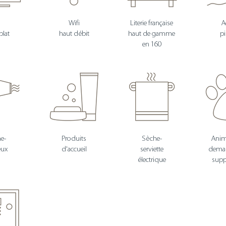
V
Wifi
Literie française
A
plat
haut débit
haut de gamme
pi
en 160
e-
Produits
Sèche-
Anim
eux
d'accueil
serviette
dema
électrique
sup