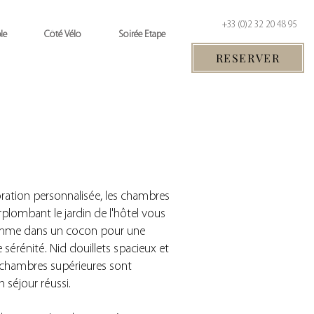
+33 (0)2 32 20 48 95
le
Côté Vélo
Soirée Etape
RESERVER
ation personnalisée, les chambres
rplombant le jardin de l'hôtel vous
omme dans un cocon pour une
 sérénité. Nid douillets spacieux et
 chambres supérieures sont
n séjour réussi.