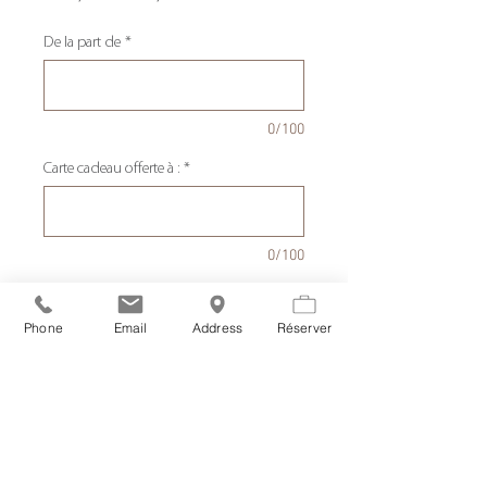
original
promotionnel
De la part de
*
0/100
Carte cadeau offerte à :
*
0/100
Quantité
*
Phone
Email
Address
Réserver
Ajouter au panier
Séjour 1 nuit - 2 personnes
• 1 Nuit en chambre supérieure