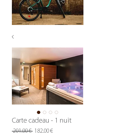
Carte cadeau - 1 nuit
Prix
Prix
 201,00 € 
182,00 €