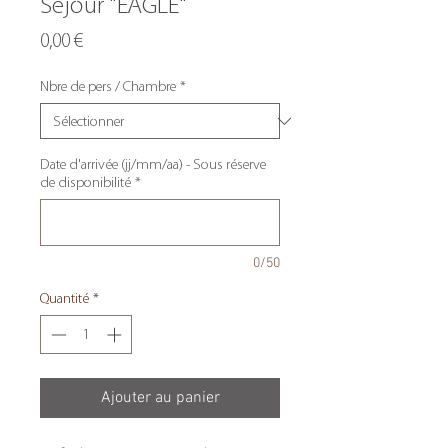
Séjour "EAGLE"
Prix
0,00 €
Nbre de pers / Chambre
*
Date d'arrivée (jj/mm/aa) - Sous réserve
de disponibilité
*
0/50
Quantité
*
Ajouter au panier