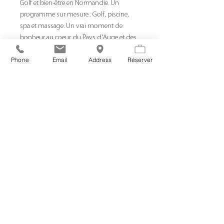
Golf et bien-être en Normandie. Un
programme sur mesure : Golf, piscine,
spa et massage. Un vrai moment de
bonheur au coeur du Pays d'Auge et des
plages de la côte Normande. Laissez
vous guider, on a tout préparé pour votre
Phone
Email
Address
Réserver
plus grand plaisir.
Il comprend :
- Quatre nuits en chambre supérieure
- Les petits-déjeuners
- L'accueil Made in Normandie
- 2 green fees 18 trous / personne
- L'accès illimité à la piscine couverte et
chauffée
- 1 accès privatif Spa 1H - 2 pers
- 1 modelage relaxant 30' - 2 pers
- 1 repas (hors boissons) - 2 pers
- 2 cadeaux Côté Golf by LE PETIT CASTEL