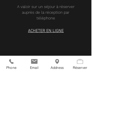
A valoir sur un séjour à réserver
auprès de la réception par
téléphone
ACHETER EN LIGNE
Phone
Email
Address
Réserver
séjour 2 NUITS
"