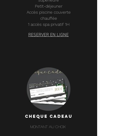
supérieure
Petit-déjeuner
Accès piscine couverte
chauffée
1 accès spa privatif 1H
RESERVER EN LIGNE
CHEQUE CADEAU
montant AU CHOIX